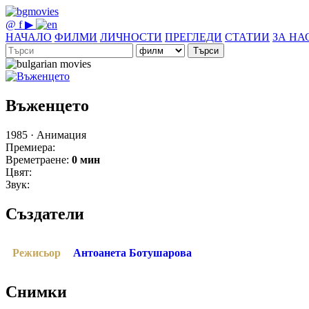
@
f
▶
НАЧАЛО
ФИЛМИ
ЛИЧНОСТИ
ПРЕГЛЕДИ
СТАТИИ
ЗА НА
Търси
Въженцето
1985 · Анимация
Премиера:
Времетраене:
0 мин
Цвят:
Звук:
Създатели
Режисьор
Антоанета Ботушарова
Снимки