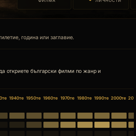
ФИЛМА
ЛИЧНОСТИ
илетие, година или заглавие.
 да откриете български филми по жанр и
0те
1940те
1950те
1960те
1970те
1980те
1990те
2000те
201