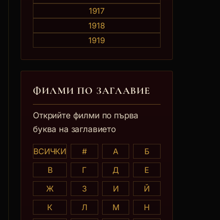
1917
1918
1919
ФИЛМИ ПО ЗАГЛАВИE
Открийте филми по първа
буква на заглавието
ВСИЧКИ
#
А
Б
В
Г
Д
Е
Ж
З
И
Й
К
Л
М
Н