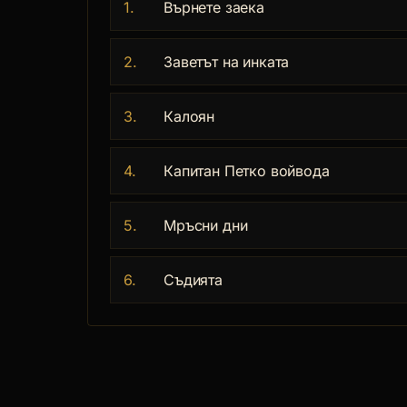
1.
Върнете заека
2.
Заветът на инката
3.
Калоян
4.
Капитан Петко войвода
5.
Мръсни дни
6.
Съдията