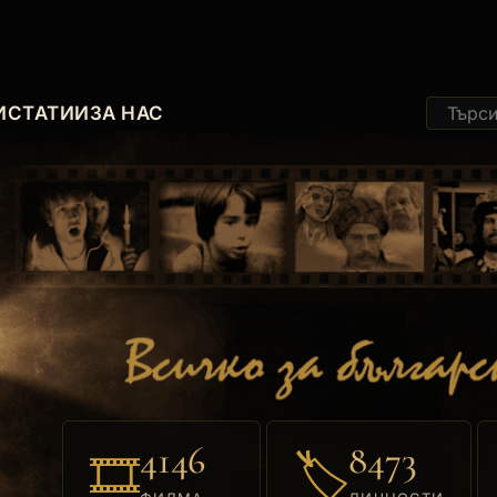
И
СТАТИИ
ЗА НАС
4146
8473
🎞
🏷