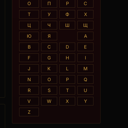
О
П
Р
С
Т
У
Ф
Х
Ц
Ч
Ш
Щ
Ю
Я
A
B
C
D
E
F
G
H
I
J
K
L
M
N
O
P
Q
R
S
T
U
V
W
X
Y
Z