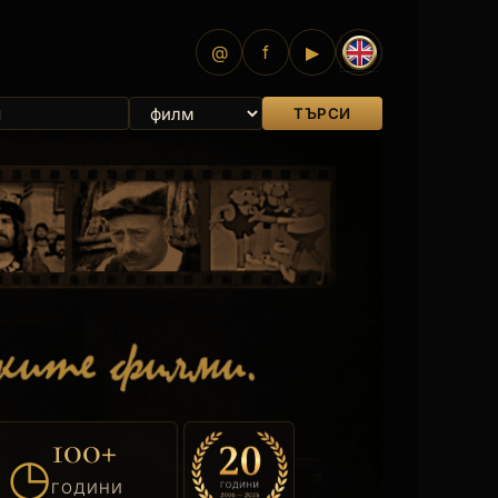
@
f
▶
ТЪРСИ
100+
◷
ГОДИНИ