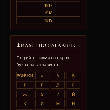
1917
1918
1919
ФИЛМИ ПО ЗАГЛАВИE
Открийте филми по първа
буква на заглавието
ВСИЧКИ
#
А
Б
В
Г
Д
Е
Ж
З
И
Й
К
Л
М
Н