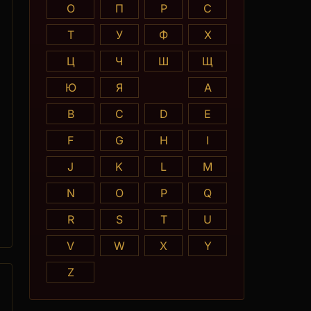
О
П
Р
С
Т
У
Ф
Х
Ц
Ч
Ш
Щ
Ю
Я
A
B
C
D
E
F
G
H
I
J
K
L
M
N
O
P
Q
R
S
T
U
V
W
X
Y
Z