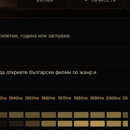
ФИЛМА
ЛИЧНОСТИ
илетие, година или заглавие.
 да откриете български филми по жанр и
0те
1940те
1950те
1960те
1970те
1980те
1990те
2000те
201