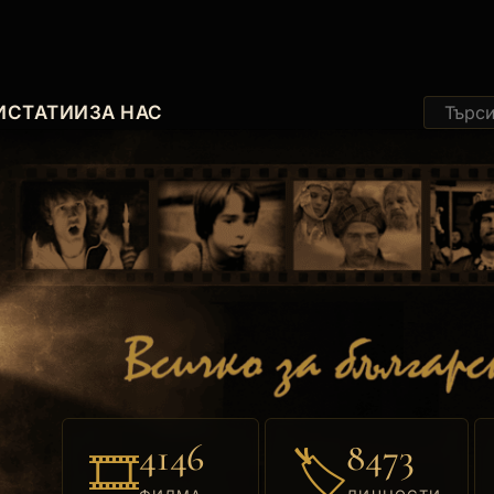
И
СТАТИИ
ЗА НАС
4146
8473
🎞
🏷