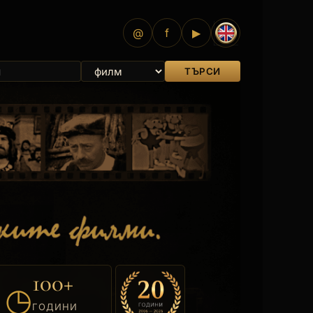
@
f
▶
ТЪРСИ
100+
◷
ГОДИНИ