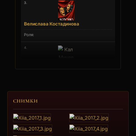
3.
Велислава Костадинова
4.
Кал Минев
5.
СНИМКИ
Мария Каварджикова
Мария Георгиева Каварджикова е родена на
02.11.1956 г. в Крумовгр... [още]