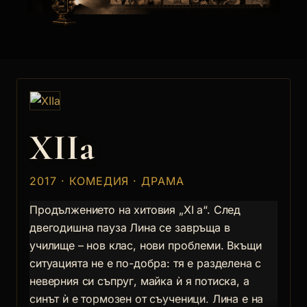
XIIa
2017 · КОМЕДИЯ · ДРАМА
Продължението на хитовия „XI а“. След
двегодишна пауза Лина се завръща в
училище – нов клас, нови проблеми. Вкъщи
ситуацията не е по-добра: тя е разделена с
неверния си съпруг, майка ѝ я потиска, а
синът ѝ е тормозен от съученици. Лина е на