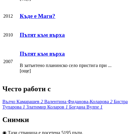
Къде е Маги?
2012
Пътят към върха
2010
Пътят към върха
2007
В затънтено планинско село пристига при ...
[още]
Често работи с
Вълчо Камарашев
2
Валентина Фиданова-Коларова
2
Бистра
Тупарова
1
Златимир Коларов
1
Богдана Вулпе
1
Снимки
◉
Тази страница е посетена 5195 пъти.