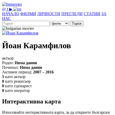
@
f
▶
НАЧАЛО
ФИЛМИ
ЛИЧНОСТИ
ПРЕГЛЕДИ
СТАТИИ
ЗА
НАС
Търси
Йоан Карамфилов
актьор
Роден:
Няма данни
Починал:
Няма данни
Активен период:
2007 – 2016
5
като актьор
0
като режисьор
0
като сценарист
0
като оператор
Интерактивна карта
Използвайте интерактивната карта, за да откриете български