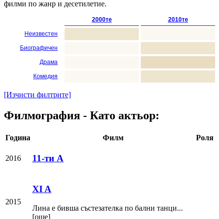
филми по жанр и десетилетие.
2000те
2010те
Неизвестен
Биографичен
Драма
Комедия
[Изчисти филтрите]
Филмография - Като актьор:
Година
Филм
Роля
11-ти А
2016
XI A
2015
Лина е бивша състезателка по бални танци...
[още]