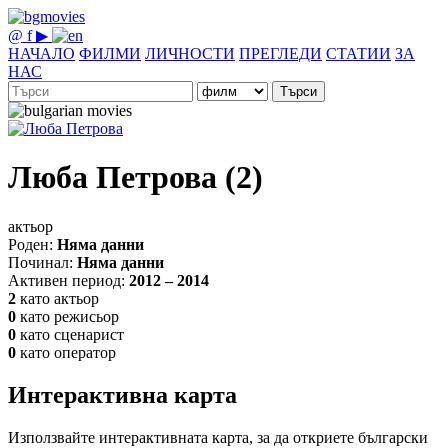
@
f
▶
НАЧАЛО
ФИЛМИ
ЛИЧНОСТИ
ПРЕГЛЕДИ
СТАТИИ
ЗА
НАС
Търси
Люба Петрова (2)
актьор
Роден:
Няма данни
Починал:
Няма данни
Активен период:
2012 – 2014
2
като актьор
0
като режисьор
0
като сценарист
0
като оператор
Интерактивна карта
Използвайте интерактивната карта, за да откриете български