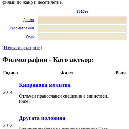
филми по жанр и десетилетие.
2010те
Драма
Късометражен
Ужас
[Изчисти филтрите]
Филмография - Като актьор:
Година
Филм
Роля
Кипрянови молитви
2014
Отлъчен православен свещеник е единствен...
[още]
Другата половина
2012