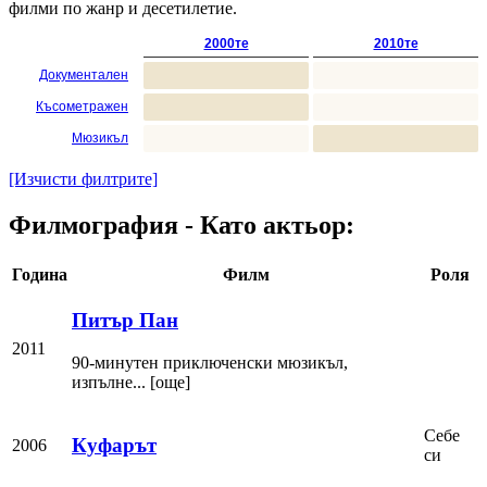
филми по жанр и десетилетие.
2000те
2010те
Документален
Късометражен
Мюзикъл
[Изчисти филтрите]
Филмография - Като актьор:
Година
Филм
Роля
Питър Пан
2011
90-минутен приключенски мюзикъл,
изпълне... [още]
Себе
Куфарът
2006
си