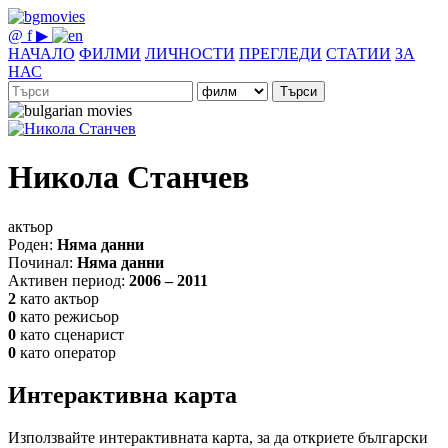
@
f
▶
НАЧАЛО
ФИЛМИ
ЛИЧНОСТИ
ПРЕГЛЕДИ
СТАТИИ
ЗА
НАС
Търси
Никола Станчев
актьор
Роден:
Няма данни
Починал:
Няма данни
Активен период:
2006 – 2011
2
като актьор
0
като режисьор
0
като сценарист
0
като оператор
Интерактивна карта
Използвайте интерактивната карта, за да откриете български