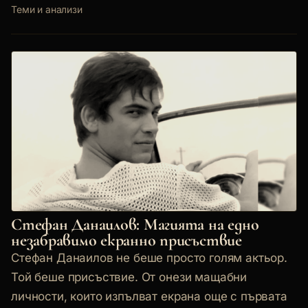
Теми и анализи
Стефан Данаилов: Магията на едно
незабравимо екранно присъствие
Стефан Данаилов не беше просто голям актьор.
Той беше присъствие. От онези мащабни
личности, които изпълват екрана още с първата