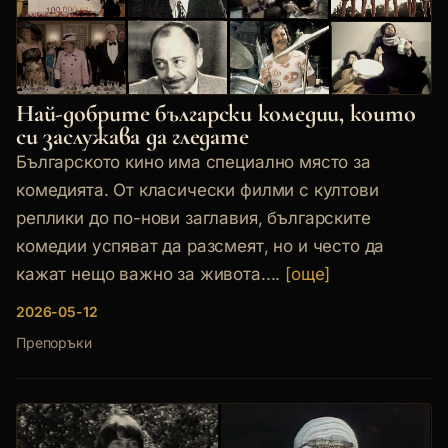
Най-добрите български комедии, които
си заслужава да гледате
Българското кино има специално място за
комедията. От класически филми с култови
реплики до по-нови заглавия, българските
комедии успяват да разсмеят, но и често да
кажат нещо важно за живота....
[още]
2026-05-12
Препоръки