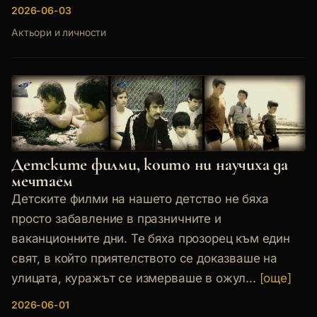
2026-06-03
Актьори и личности
Детските филми, които ни научиха да
мечтаем
Детските филми на нашето детство не бяха
просто забавление в празничните и
ваканционните дни. Те бяха прозорец към един
свят, в който приятелството се доказваше на
улицата, куражът се измерваше в ожул...
[още]
2026-06-01