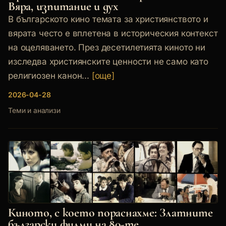
Вяра, изпитание и дух
В българското кино темата за християнството и
вярата често е вплетена в историческия контекст
на оцеляването. През десетилетията киното ни
изследва християнските ценности не само като
религиозен канон...
[още]
2026-04-28
Теми и анализи
Киното, с което пораснахме: Златните
български филми на 80-те