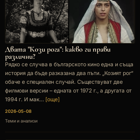
Двата "Кози рога": какво ги прави
различни?
Рядко се случва в българското кино една и съща
история да бъде разказана два пъти. „Козият рог“
обаче е специален случай. Съществуват две
филмови версии – едната от 1972 г., а другата от
1994 г. И мак...
[още]
2026-05-08
Теми и анализи