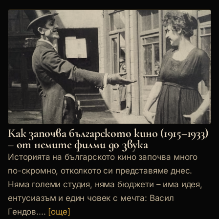
Как започва българското кино (1915–1933)
– от немите филми до звука
Историята на българското кино започва много
по-скромно, отколкото си представяме днес.
Няма големи студия, няма бюджети – има идея,
ентусиазъм и един човек с мечта: Васил
Гендов....
[още]