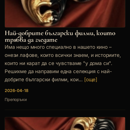
Най-добрите български филми, които
трябва да гледате
Има нещо много специално в нашето кино –
онези лафове, които всички знаем, и историите,
които ни карат да се чувстваме "у дома си".
Решихме да направим една селекция с най-
добрите български филми, кои...
[още]
2026-04-18
Препоръки