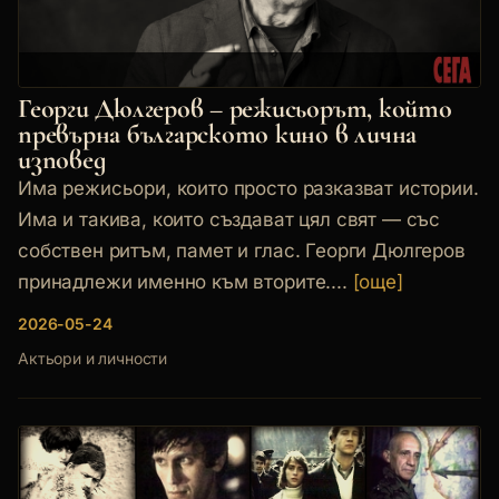
Георги Дюлгеров – режисьорът, който
превърна българското кино в лична
изповед
Има режисьори, които просто разказват истории.
Има и такива, които създават цял свят — със
собствен ритъм, памет и глас. Георги Дюлгеров
принадлежи именно към вторите....
[още]
2026-05-24
Актьори и личности