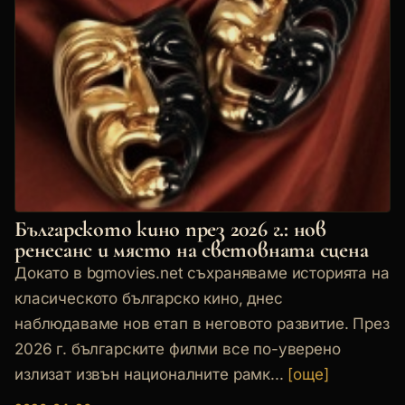
Българското кино през 2026 г.: нов
ренесанс и място на световната сцена
Докато в bgmovies.net съхраняваме историята на
класическото българско кино, днес
наблюдаваме нов етап в неговото развитие. През
2026 г. българските филми все по-уверено
излизат извън националните рамк...
[още]