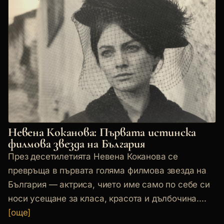
Невена Коканова: Първата истинска
филмова звезда на България
През десетилетията Невена Коканова се
превръща в първата голяма филмова звезда на
България — актриса, чието име само по себе си
носи усещане за класа, красота и дълбочина....
[още]