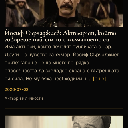
Йосиф Сърчаджиев: Актьорът, който
говореше най-силно с мълчанието си
Има актьори, които печелят публиката с чар.
Други – с чувство за хумор. Йосиф Сърчаджиев
притежаваше нещо много по-рядко –
способността да завладее екрана с вътрешната
си сила. Не му бяха необходими ш...
[още]
2026-07-02
Актьори и личности