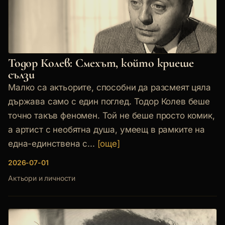
Тодор Колев: Смехът, който криеше
сълзи
Малко са актьорите, способни да разсмеят цяла
държава само с един поглед. Тодор Колев беше
точно такъв феномен. Той не беше просто комик,
а артист с необятна душа, умеещ в рамките на
една-единствена с...
[още]
2026-07-01
Актьори и личности