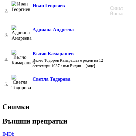
Иван Георгиев
Синът
2.
Йонко
Адриана Андреева
3.
Вълчо Камарашев
4.
Вълчо Тодоров Камарашев е роден на 12
септември 1937 г във Видин.... [още]
Светла Тодорова
5.
Снимки
Външни препратки
IMDb