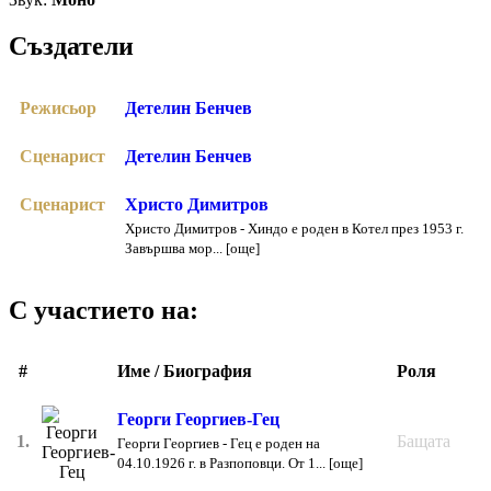
Създатели
Режисьор
Детелин Бенчев
Сценарист
Детелин Бенчев
Сценарист
Христо Димитров
Христо Димитров - Хиндо е роден в Котел през 1953 г.
Завършва мор... [още]
С участието на:
#
Име / Биография
Роля
Георги Георгиев-Гец
1.
Бащата
Георги Георгиев - Гец е роден на
04.10.1926 г. в Разпоповци. От 1... [още]