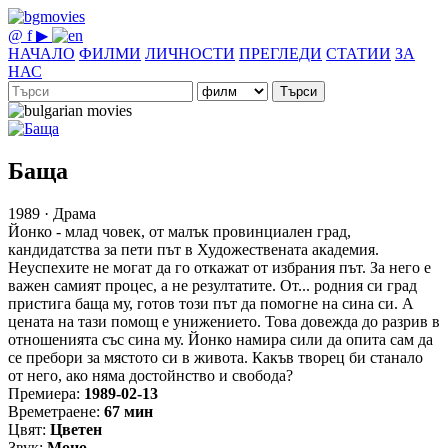
@
f
▶
НАЧАЛО
ФИЛМИ
ЛИЧНОСТИ
ПРЕГЛЕДИ
СТАТИИ
ЗА
НАС
Търси
Баща
1989 · Драма
Йонко - млад човек, от малък провинциален град,
кандидатства за пети път в Художествената академия.
Неуспехите не могат да го откажат от избрания път. За него е
важен самият процес, а не резултатите. От... родния си град
пристига баща му, готов този път да помогне на сина си. А
цената на тази помощ е унижението. Това довежда до разрив в
отношенията със сина му. Йонко намира сили да опита сам да
се пребори за мястото си в живота. Какъв творец би станало
от него, ако няма достойнство и свобода?
Премиера:
1989-02-13
Времетраене:
67 мин
Цвят:
Цветен
Звук:
Моно