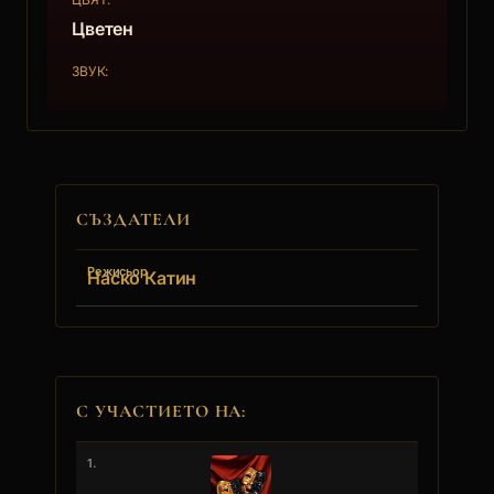
Цветен
ЗВУК:
СЪЗДАТЕЛИ
Режисьор
Наско Катин
С УЧАСТИЕТО НА:
1.