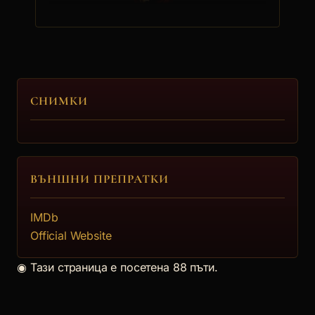
Райчо Колев
5.
СНИМКИ
Гергана Мартинова
ВЪНШНИ ПРЕПРАТКИ
6.
IMDb
Одисей Цветков
Official Website
◉
Тази страница е посетена 88 пъти.