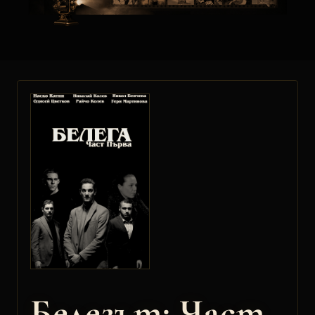
Белегът: Част