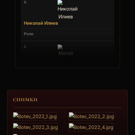
3.
Николай Илиев
4.
Матей Генчев
5.
СНИМКИ
Боян Фърцов