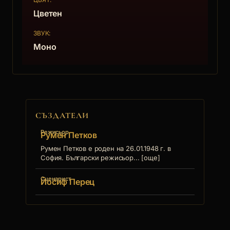
Цветен
ЗВУК:
Моно
СЪЗДАТЕЛИ
Режисьор
Румен Петков
Румен Петков е роден на 26.01.1948 г. в
София. Български режисьор... [още]
Сценарист
Йосиф Перец