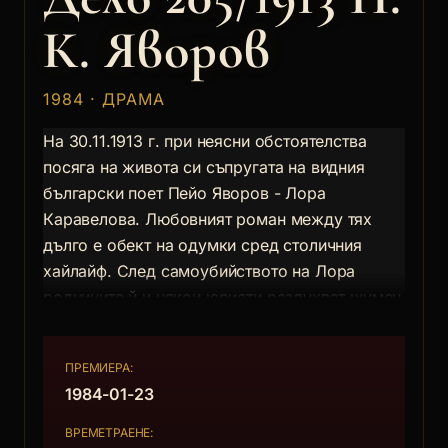
К. Яворов
1984 · ДРАМА
На 30.11.1913 г. при неясни обстоятелства
посяга на живота си съпругата на видния
български поет Пейо Яворов - Лора
Каравелова. Любовният роман между тях
дълго е обект на одумки сред столичния
хайлайф. След самоубийството на Лора
роднините й и някои юристи раздухват шумен
скандал с цел да компрометират неудобния
за правителството поет. Обвинен в
ПРЕМИЕРА:
убийството на жена си, той близо година води
1984-01-23
безрезултатна борба, за да докаже
невинността си. Отхвърлен от обществото,
ВРЕМЕТРАЕНЕ: