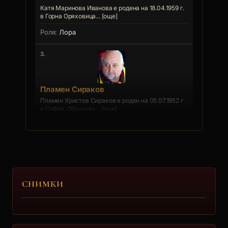
Катя Маринова Иванова е родена на 18.04.1959 г.
в Горна Оряховица... [още]
Лора
3.
Пламен Сираков
Пламен Христов Сираков е роден на 05.07.1952 г.
в София. Образова... [още]
Прокурорът Александър Огнянов
4.
Богдан Глишев
СНИМКИ
Богдан Борисов Глишев е роден на 06.03.1947 г. в
София. Завършил ... [още]
Тодор