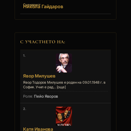
Сценарист
Никола Гайдаров
С УЧАСТИЕТО НА:
1.
Явор Милушев
Явор Тодоров Милушев е роден на 09.01.1948 г. в
София. Учил е рад... [още]
Пейо Яворов
2.
Катя Иванова