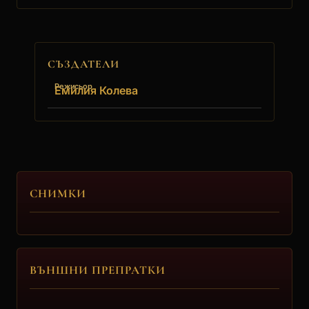
СЪЗДАТЕЛИ
Режисьор
Емилия Колева
СНИМКИ
ВЪНШНИ ПРЕПРАТКИ