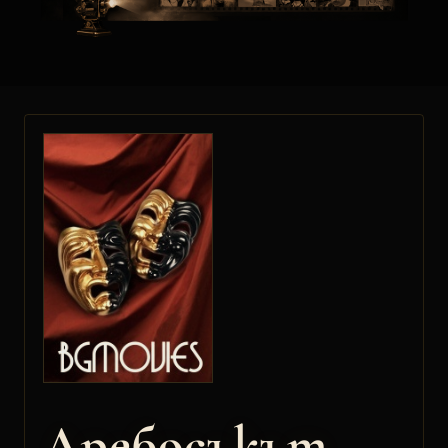
Дребосъкът