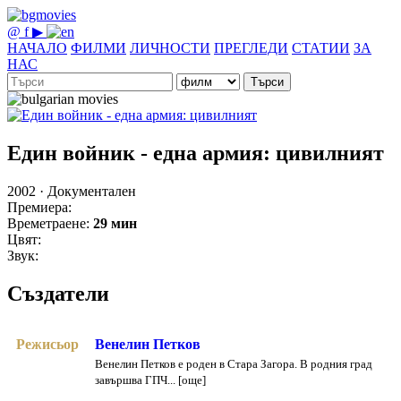
@
f
▶
НАЧАЛО
ФИЛМИ
ЛИЧНОСТИ
ПРЕГЛЕДИ
СТАТИИ
ЗА
НАС
Търси
Един войник - една армия: цивилният
2002 · Документален
Премиера:
Времетраене:
29 мин
Цвят:
Звук:
Създатели
Режисьор
Венелин Петков
Венелин Петков е роден в Стара Загора. В родния град
завършва ГПЧ... [още]