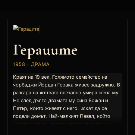
Гераците
1958 · ДРАМА
Краят на 19 век. Голямото семейство на
чорбаджи Йордан Герака живее задружно. В
разгара на жътвата внезапно умира жена му.
Не след дълго двамата му сина Божан и
Петър, които живеят с него, искат да се
подели домът. Най-малкият Павел, който
живее в града, непрекъснато иска пари и
нехае за сина си Захарично и жена си Елка.