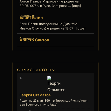
Антон Иванов Маринович е роден на
30.05.1907 г. в Русе. Завършва ... [още]
Сценарист
Елин Пелин
Елин Пелин (псевдоним на Димитър
Иванов Стоянов) е роден на 18.07... [още]
Сценарист
Христо Сантов
С УЧАСТИЕТО НА:
1.
Георги Стаматов
Роден на 25 май 1869 г. в Тираспол, Русия. Учил
във Военното учил... [още]