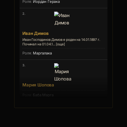
Йордан Герака
2.
Иван Димов
Иван Господинов Димов е роден на 14.01.1897 г.
Починал на 01.04.1... [още]
Маргалака
3.
Мария Шопова
Баба Марга
4.
Стефан Пейчев