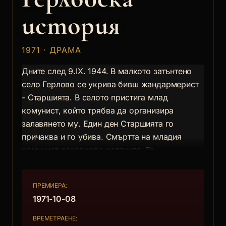
история
1971 · ДРАМА
Дните след 9.IX. 1944. В малкото затънтено
село Герлово се укрива бивш жандармерист
- Старшията. В селото пристига млад
комунист, който трябва да организира
залавянето му. Един ден Старшията го
причаква и го убива. Смъртта на младия
комунист раздвижва селяните. Те
преодоляват страха и равнодушието си и
организират хайка и залавят Старшията.
ПРЕМИЕРА:
1971-10-08
Енциклопедия "Българско кино"
ВРЕМЕТРАЕНЕ: