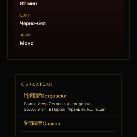
НАГРАДАТА ЗА МЪЖКА РОЛЯ НА ВАСИЛ
92 мин
МИХАЙЛОВ И НАГРАДАТА ЗА ОПЕРАТОРСКА
ЦВЯТ:
РАБОТА, Варна, 1971
Черно-бял
ЗВУК:
Моно
СЪЗДАТЕЛИ
Режисьор
Гриша Островски
Гриша Исер Островски е роден на
25.05.1918 г. в Париж, Франция. К... [още]
Сценарист
Атанас Славов