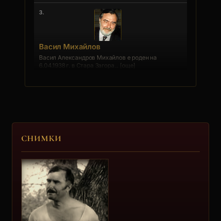
3.
Васил Михайлов
Васил Александров Михайлов е роден на
6.04.1938 г. в Стара Загора... [още]
Старшията
4.
Марин Младенов
СНИМКИ
Кольо
5.
Евстати Стратев
Евстати Димитров Стратев е роден на 11.02.1934