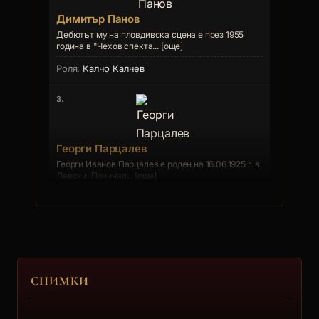
Димитър Панов
Дебютът му на пловдивска сцена е през 1955
година в "Чехов спекта... [още]
Калчо Калчев
3.
Георги Парцалев
Георги Иванов Парцалев е роден на 16.06.1925 г. в
Левски. Починал... [още]
Главният инженер
4.
Цвятко Николов
СНИМКИ
Цвятко Николов Цвятков е роден на 08.05.1929 г.
в с. Алтемир, Оря... [още]