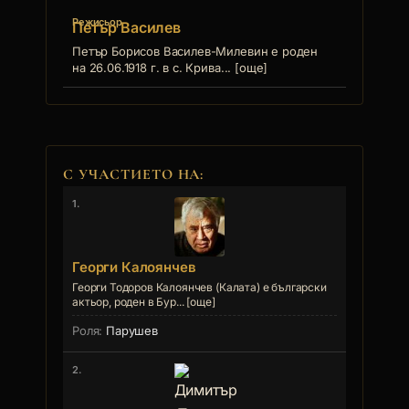
Режисьор
Петър Василев
Петър Борисов Василев-Милевин е роден
на 26.06.1918 г. в с. Крива... [още]
С УЧАСТИЕТО НА:
1.
Георги Калоянчев
Георги Тодоров Калоянчев (Калата) е български
актьор, роден в Бур... [още]
Парушев
2.