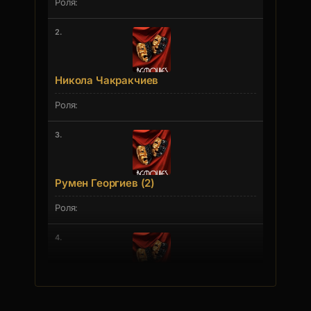
2.
Никола Чакракчиев
3.
Румен Георгиев (2)
4.
Елина Илиева