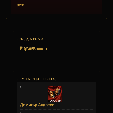
ЗВУК:
СЪЗДАТЕЛИ
Режисьор
Борис Баяков
С УЧАСТИЕТО НА:
1.
Димитър Андреев