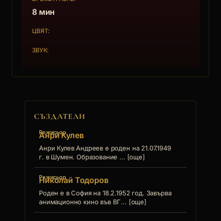
8 мин
ЦВЯТ:
ЗВУК:
СЪЗДАТЕЛИ
Режисьор
Анри Кулев
Анри Кулев Андреев е роден на 21.07.1949
г. в Шумен. Образование ... [още]
Режисьор
Николай Тодоров
Роден е в София на 18.2.1952 год. Завърва
анимационно кино във ВГ... [още]