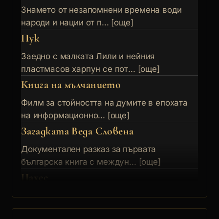
Знамето от незапомнени времена води
народи и нации от п... [още]
Пук
Заедно с малката Лили и нейния
пластмасов харпун се пот... [още]
Книга на мълчанието
Филм за стойността на думите в епохата
на информационно... [още]
Загадката Веда Словена
Документален разказ за първата
българска книга с междун... [още]
Цахес
Романтична комедия, вдъхновена от
Хофмановите фантазми.... [още]