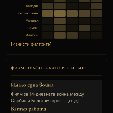
Комедия
Късометражен
Мюзикъл
Семеен
Фентъзи
[Изчисти филтрите]
ФИЛМОГРАФИЯ - КАТО РЕЖИСЬОР:
Имало една война
Филм за 14-дневната война между
Сърбия и България през ... [още]
Вятър работа