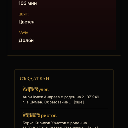
творчеството.
103 мин
ЦВЯТ:
Цветен
ЗВУК:
Долби
СЪЗДАТЕЛИ
Режисьор
Анри Кулев
Анри Кулев Андреев е роден на 21.07.1949
г. в Шумен. Образование ... [още]
Сценарист
Борис Христов
Борис Кирилов Христов е роден на