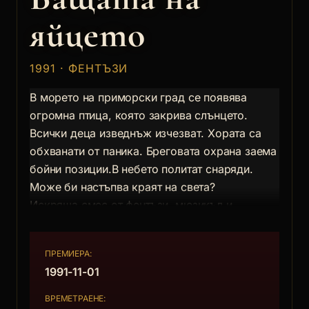
яйцето
1991 · ФЕНТЪЗИ
В морето на приморски град се появява
огромна птица, която закрива слънцето.
Всички деца изведнъж изчезват. Хората са
обхванати от паника. Бреговата охрана заема
бойни позиции.В небето политат снаряди.
Може би настъпва краят на света?
Искряща смес от фентъзи, мюзикъл и
философски рефлексии, поднесена със
завладяващо визуално майсторство.
ПРЕМИЕРА:
Поетична притча за фаталните заблуди на
1991-11-01
съвременното човечество, за военните
заплахи и мощния спасителен заряд на
ВРЕМЕТРАЕНЕ: