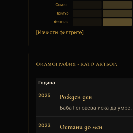
Семеен
Трилър
Фентъзи
[Изчисти филтрите]
ФИЛМОГРАФИЯ - КАТО АКТЬОР:
Година
2025
Рожден ден
Баба Геновева иска да умре. 
2023
Остани до мен