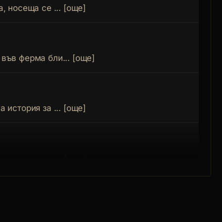
, носеща се ... [още]
във ферма бли... [още]
 история за ... [още]
то се опитва... [още]
о Коледа и н... [още]