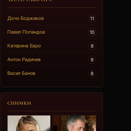
Дочо Боджаков
11
Павел Попандов
10
Катерина Евро
9
Антон Радичев
9
Васил Банов
8
СНИМКИ