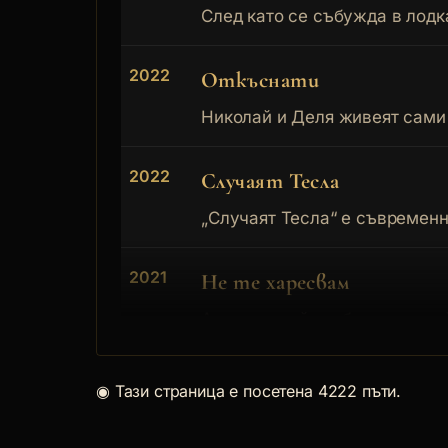
След като се събужда в лодка
2022
Откъснати
Николай и Деля живеят сами 
2022
Случаят Тесла
„Случаят Тесла“ е съвременна
2021
Не те харесвам
Азад е сирийски бежанец, кой
2021
Чичо Коледа
◉
Тази страница е посетена 4222 пъти.
Когато спреш да вярваш в Дяд