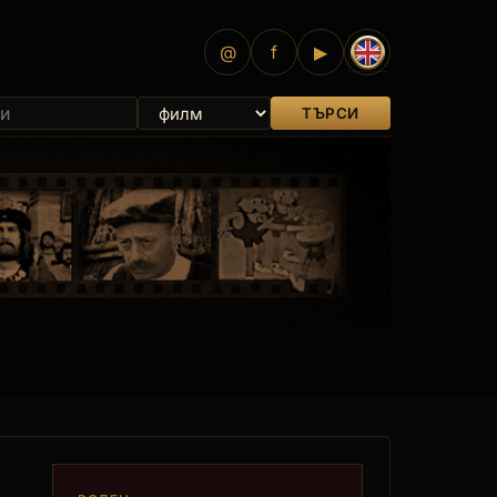
@
f
▶
ТЪРСИ