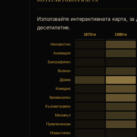
ИНТЕРАКТИВНА КАРТА
Използвайте интерактивната карта, за
десетилетие.
1970те
1980те
Неизвестен
Анимация
Биографичен
Военен
Драма
Комедия
Криминален
Късометражен
Мюзикъл
Приключенски
Романтичен