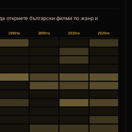
 да откриете български филми по жанр и
1990те
2000те
2010те
2020те