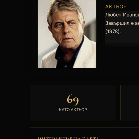
АКТЬОР
Любен Иванов
Завършил е а
(1978).
69
КАТО АКТЬОР