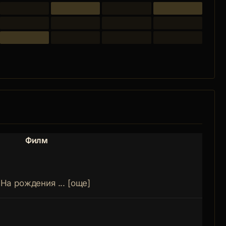
Филм
Роля
На рождения ... [още]