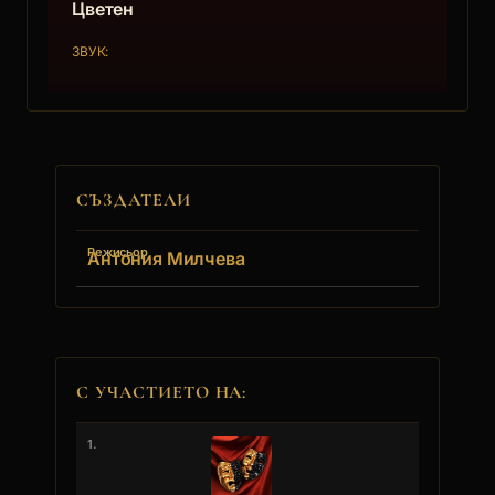
Цветен
ЗВУК:
СЪЗДАТЕЛИ
Режисьор
Антония Милчева
С УЧАСТИЕТО НА:
1.