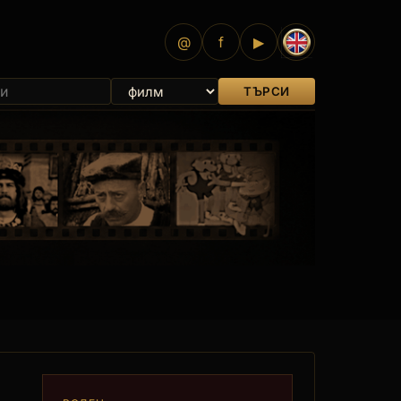
@
f
▶
ТЪРСИ