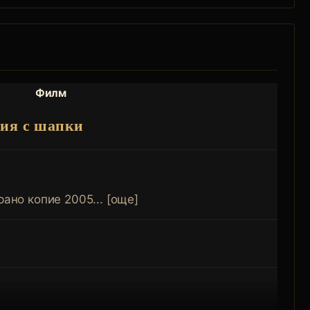
Филм
рия с шапки
ано копие 2005... [още]