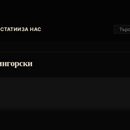
И
СТАТИИ
ЗА НАС
ингорски