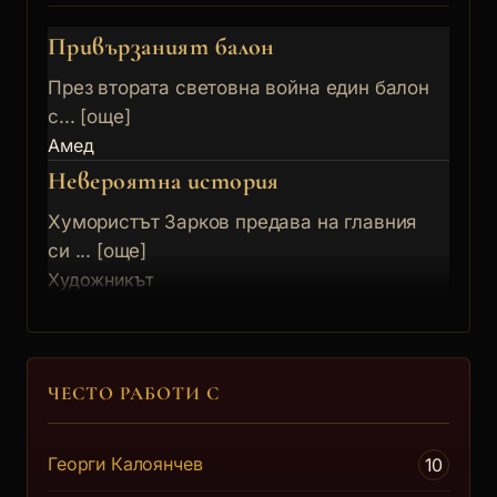
Привързаният балон
През втората световна война един балон
с... [още]
Амед
Невероятна история
Хумористът Зарков предава на главния
си ... [още]
Художникът
ЧЕСТО РАБОТИ С
Георги Калоянчев
10