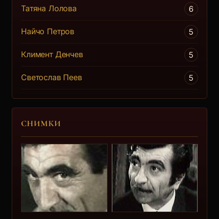
Татяна Лолова
6
Найчо Петров
5
Климент Денчев
5
Светослав Пеев
5
СНИМКИ