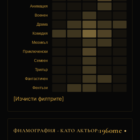
Анимация
Военен
Драма
Комедия
Мюзикъл
Приключенски
Семеен
Трилър
Фантастичен
Фентъзи
[Изчисти филтрите]
1960те
•
ФИЛМОГРАФИЯ - КАТО АКТЬОР: