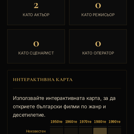
2
0
образа на Дон Кихот, така и не се сбъдва.
КАТО АКТЬОР
КАТО РЕЖИСЬОР
0
0
КАТО СЦЕНАРИСТ
КАТО ОПЕРАТОР
ИНТЕРАКТИВНА КАРТА
Използвайте интерактивната карта, за да
откриете български филми по жанр и
десетилетие.
1950те
1960те
1970те
1980те
1990те
Неизвестен