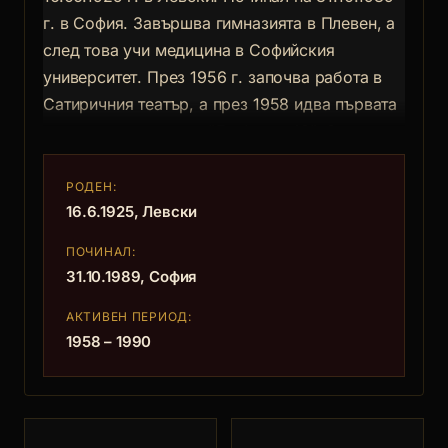
г. в София. Завършва гимназията в Плевен, а
след това учи медицина в Софийския
университет. През 1956 г. започва работа в
Сатиричния театър, а през 1958 идва първата
му роля в киното - в "Любимец 13". Свързван
с пътуващите в края на 50-те и през 60-те
така наречени "естрадно-сатирични"
РОДЕН:
концерти, постепенно се превръща в живата
16.6.1925, Левски
легенда на на българската комедия с
ПОЧИНАЛ:
незабравимото си участие в "Привързаният
31.10.1989, София
балон" (1967), "Кит", "Петимата от Моби Дик"
АКТИВЕН ПЕРИОД:
(1970), "С деца на море" (1972), "Сиромашко
1958 – 1990
лято" (1973), "Баща ми бояджията" (1974),
"Два диоптъра далекогледство" (1976), "13-
тата годеница на принца"(1987). Голямата му
професионална мечта - да се превъплъти в