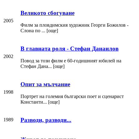
Великото сбогуване
2005
Филм за пловдимския художник Георги Божилов -
Слона по ... [още]
В главната роля - Стефан Данаилов
2002
Повод за този филм е 60-годишният юбилей на
Стефан Дана... [още]
Опит за мълчание
1998
Портрет на големия български поет и сценарист
Константи... [още]
Разводи, разводи...
1989