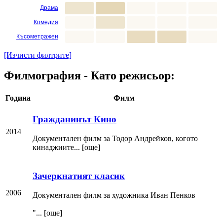
Драма
Комедия
Късометражен
[Изчисти филтрите]
Филмография - Като режисьор:
Година
Филм
Гражданинът Кино
2014
Документален филм за Тодор Андрейков, когото
кинаджиите... [още]
Зачеркнатият класик
2006
Документален филм за художника Иван Пенков
"... [още]