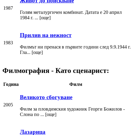
Живот до поискване
1987
Голям металургичен комбинат. Датата е 20 април
1984 г. ... [още]
Прилив на нежност
1983
Филмът ни пренася в първите години след 9.9.1944 г.
Гла... [още]
Филмография - Като сценарист:
Година
Филм
Великото сбогуване
2005
Филм за пловдимския художник Георги Божилов -
Слона по ... [още]
Лазарица