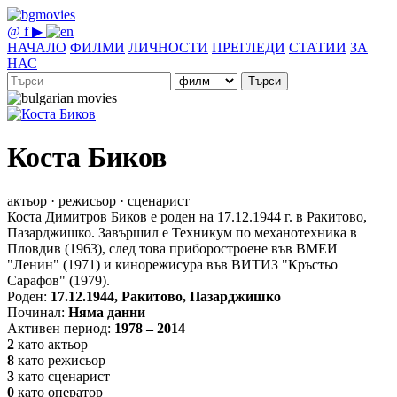
@
f
▶
НАЧАЛО
ФИЛМИ
ЛИЧНОСТИ
ПРЕГЛЕДИ
СТАТИИ
ЗА
НАС
Търси
Коста Биков
актьор · режисьор · сценарист
Коста Димитров Биков е роден на 17.12.1944 г. в Ракитово,
Пазарджишко. Завършил е Техникум по механотехника в
Пловдив (1963), след това приборостроене във ВМЕИ
"Ленин" (1971) и кинорежисура във ВИТИЗ "Кръстьо
Сарафов" (1979).
Роден:
17.12.1944, Ракитово, Пазарджишко
Починал:
Няма данни
Активен период:
1978 – 2014
2
като актьор
8
като режисьор
3
като сценарист
0
като оператор