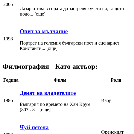
2005
Лазар отива в гората да застреля кучето си, защото
подо... [още]
Опит за мълчание
1998
Портрет на големия български поет и сценарист
Константи... [още]
Филмография - Като актьор:
Година
Филм
Роля
Денят на владетелите
1986
Избу
България по времето на Хан Крум
(803 - 8... [още]
Чуй петела
Френският