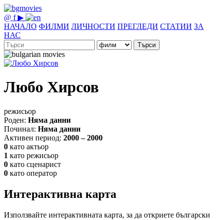
@
f
▶
НАЧАЛО
ФИЛМИ
ЛИЧНОСТИ
ПРЕГЛЕДИ
СТАТИИ
ЗА
НАС
Търси
Любо Хирсов
режисьор
Роден:
Няма данни
Починал:
Няма данни
Активен период:
2000 – 2000
0
като актьор
1
като режисьор
0
като сценарист
0
като оператор
Интерактивна карта
Използвайте интерактивната карта, за да откриете български