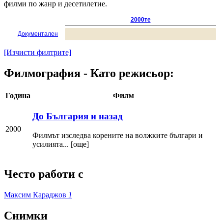
филми по жанр и десетилетие.
2000те
Документален
[Изчисти филтрите]
Филмография - Като режисьор:
Година
Филм
До България и назад
2000
Филмът изследва корените на волжките българи и
усилията... [още]
Често работи с
Максим Караджов
1
Снимки