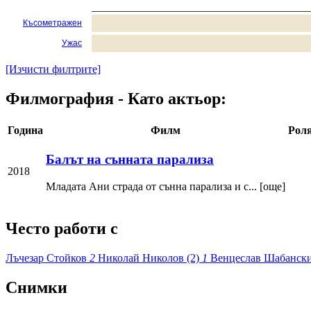
Късометражен
Ужас
[Изчисти филтрите]
Филмография - Като актьор:
Година
Филм
Рол
Балът на сънната парализа
2018
Младата Ани страда от сънна парализа и с... [още]
Често работи с
Лъчезар Стойков
2
Николай Николов (2)
1
Венцеслав Шабанск
Снимки