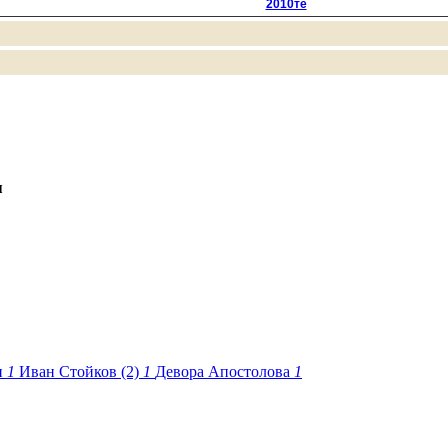
2010те
я
и
1
Иван Стойков (2)
1
Девора Апостолова
1