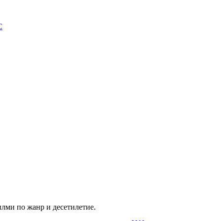
С
илми по жанр и десетилетие.