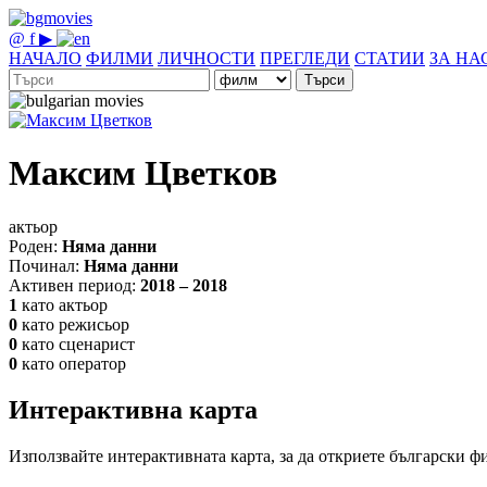
@
f
▶
НАЧАЛО
ФИЛМИ
ЛИЧНОСТИ
ПРЕГЛЕДИ
СТАТИИ
ЗА НА
Търси
Максим Цветков
актьор
Роден:
Няма данни
Починал:
Няма данни
Активен период:
2018 – 2018
1
като актьор
0
като режисьор
0
като сценарист
0
като оператор
Интерактивна карта
Използвайте интерактивната карта, за да откриете български ф