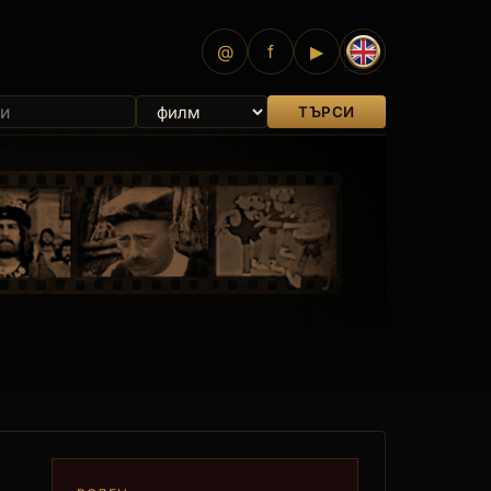
@
f
▶
ТЪРСИ