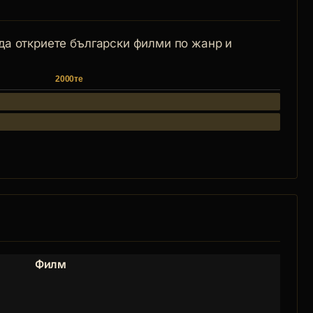
 да откриете български филми по жанр и
2000те
Филм
Роля
Руфи