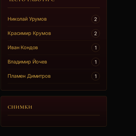
Николай Урумов
2
Красимир Крумов
2
Иван Кондов
1
Владимир Йочев
1
Пламен Димитров
1
СНИМКИ
е