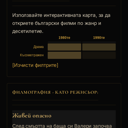
Използвайте интерактивната карта, за да
откриете български филми по жанр и
десетилетие.
1980те
1990те
Драма
Късометражен
[Изчисти филтрите]
ФИЛМОГРАФИЯ - КАТО РЕЖИСЬОР:
Живей опасно
След смъртта на баща си Валери започва