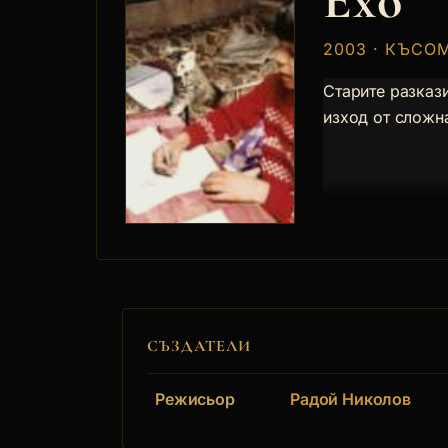
Ехо
2003 · КЪСО
Старите разказ
изход от сложн
СЪЗДАТЕЛИ
Режисьор
Радой Николов