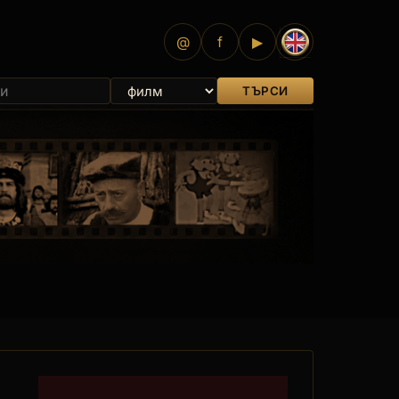
@
f
▶
ТЪРСИ