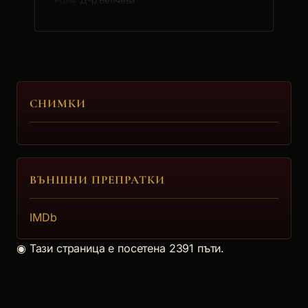
Д-р Белчева
4.
Богомил Симеонов
Богомил Първанов Симеонов е роден на
СНИМКИ
27.09.1922 г. в Радомир. Поч... [още]
Джордж Андерсън
5.
ВЪНШНИ ПРЕПРАТКИ
Георги Черкелов
IMDb
Георги Иванов Черкелов е роден на 25.06.1930 г. в
Хасково. Завърш... [още]
◉
Тази страница е посетена 2391 пъти.
Генералът
6.