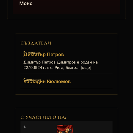
Моно
СЪЗДАТЕЛИ
Режисьор
Димитър Петров
Димитър Петров Димитров е роден на
22.10.1924 г. в с. Рила, Благо... [още]
Сценарист
Костадин Кюлюмов
С УЧАСТИЕТО НА:
1.