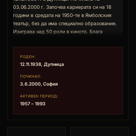
03.06.2000 г. Започва кариерата си на 18
години в средата на 1950-те в Ямболския
театър, без да има специално образование.
Изиграва над 50 роли в киното. Блага
Димитрова написва "Отклонение" специално
за нея.
Снима се за пръв път във филма "Години за
РОДЕН:
любов" на режисьора Янко Янков. Изпълнява
12.11.1938, Дупница
ролята на Ирина от екранизацията на романа
ПОЧИНАЛ:
"Тютюн" (реж. Никола Корабов, България/
3.6.2000, София
СССР, 1962), "Инспекторът и нощта" (1963),
АКТИВЕН ПЕРИОД:
Лиза от "Крадецът на праскови" (реж. Въло
1957 – 1993
Радев, 1964), Ана от "Карамбол" (1966),
Герда от "Дъх на бадеми" (1967), Неда от
"Отклонение" (1967), "Botschafter morden
nicht/Посланниците не убиват" (реж. Георг