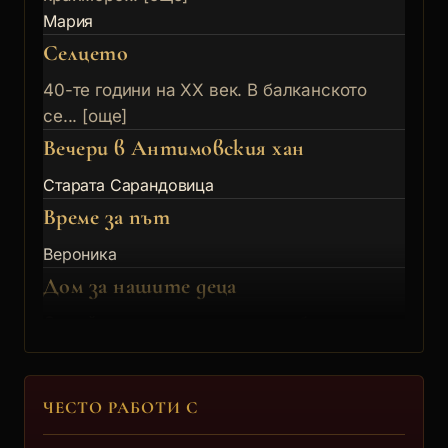
Мария
Селцето
40-те години на ХХ век. В балканското
се... [още]
Вечери в Антимовския хан
Старата Сарандовица
Време за път
Вероника
Дом за нашите деца
Семейна сага за отношенията бащи –
деца,... [още]
Вероника
Ешелоните на смъртта
ЧЕСТО РАБОТИ С
Годините на Втората световна война. В