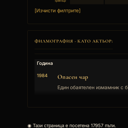
Трилър
[Изчисти филтрите]
ФИЛМОГРАФИЯ - КАТО АКТЬОР:
Година
1984
Опасен чар
Един обаятелен измамник с б
◉
Тази страница е посетена 17957 пъти.