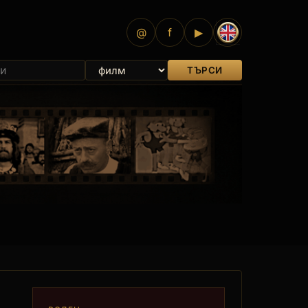
@
f
▶
ТЪРСИ