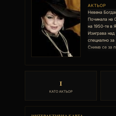
АКТЬОР
Невена Богдан
Починала на 0
на 1950-те в 
Изиграва над
специално за 
Снима се за 
Янков. Изпъл
(реж. Никола
(1963), Лиза 
"Карамбол" (1
1
"Отклонение" 
(реж. Георг Л
КАТО АКТЬОР
"Дърво без ко
Ирина Акташев
"Бъди щастлив