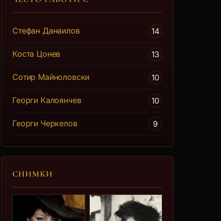
на
на
Стефан Данаилов
14
Коста Цонев
13
Сотир Майноловски
10
Георги Калоянчев
10
Георги Черкелов
9
СНИМКИ