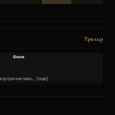
Трилър
Филм
Роля
езупречни ман... [още]