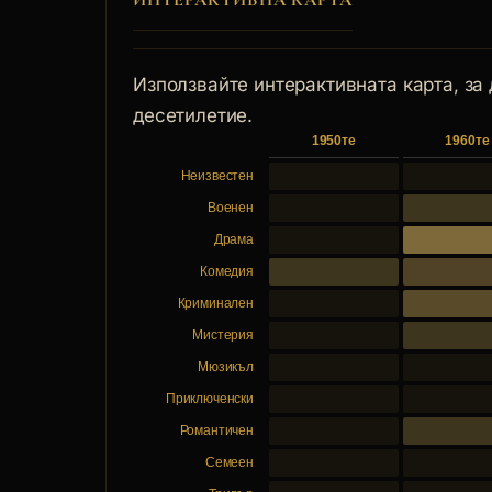
ИНТЕРАКТИВНА КАРТА
г. се снима 
Кавани "Галил
Получава нагр
Използвайте интерактивната карта, за
камера" на С
десетилетие.
В Ямбол има 
1950те
1960те
Коканова".
Неизвестен
wikipedia.org
Военен
Драма
Комедия
Криминален
Мистерия
Мюзикъл
Приключенски
Романтичен
Семеен