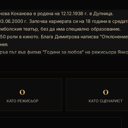
ова Коканова е родена на 12.12.1938 г. в Дупница.
3.06.2000 г. Започва кариерата си на 18 години в средат
Ямболския театър, без да има специално образование.
 50 роли в киното. Блага Димитрова написва "Отклонение
нея.
пръв път във филма "Години за любов" на режисьора Янк
нява ролята на Ирина от екранизацията на романа "Тютю
 Корабов, България/СССР, 1962), "Инспекторът и нощта"
от "Крадецът на праскови" (реж. Въло Радев, 1964), Ана о
966), Герда от "Дъх на бадеми" (1967), Неда от
0
0
(1967), "Botschafter morden nicht/Посланниците не убиват
еополд, ГДР, 1970), Тинчето от "Момчето си отива" (1972)
КАТО РЕЖИСЬОР
КАТО СЦЕНАРИСТ
рен", 1974), "Матриархат" (1976), "Слънчев удар" (реж.
а и Христо Писков, 1977), "Трите смъртни гряха" (1980),
а, Ани", "Обич", "Спомен за близначката" и др. През 196