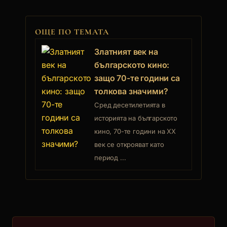
4.
ОЩЕ ПО ТЕМАТА
Невена Коканова
Златният век на
Невена Богданова Коканова е родена на
12.12.1938 г. в Дупница. По... [още]
българското кино:
защо 70-те години са
Мария
толкова значими?
5.
Сред десетилетията в
историята на българското
кино, 70-те години на XX
Стефан Данаилов
век се открояват като
Роден е на 9 декември 1942 в София. Мечтае да
стане моряк в гражд... [още]
период ...
Бургундецът
6.