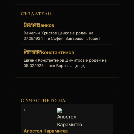
СЪЗДАТЕЛИ
Режисьор
Вили Цанков
Венелин Христов Цанков е роден на
07.06.1924 г. в София. Завършил... [още]
Сценарист
Евгени Константинов
Евгени Константинов Димитров е роден на
05.02.1923 г. във Варна. ... [още]
С УЧАСТИЕТО НА:
1.
Апостол Карамитев