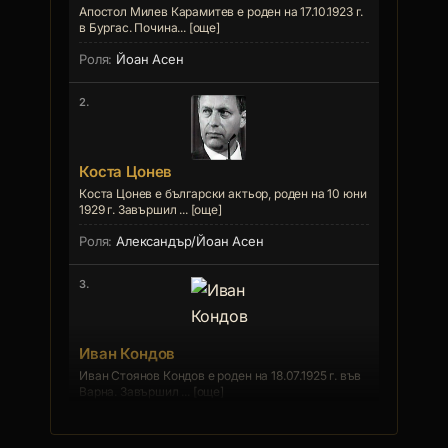
Апостол Милев Карамитев е роден на 17.10.1923 г.
в Бургас. Почина... [още]
Йоан Асен
2.
Коста Цонев
Коста Цонев е български актьор, роден на 10 юни
1929 г. Завършил ... [още]
Александър/Йоан Асен
3.
Иван Кондов
Иван Стоянов Кондов е роден на 18.07.1925 г. във
Варна. Завършил ... [още]
Партиарх Йоаким