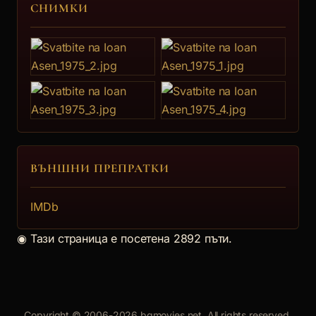
Цветана Манева
СНИМКИ
Цветана Георгиева Манева е родена на
30.01.1944 г. в Пловдив. Цве... [още]
Ана
7.
Анета Сотирова
Анета Димитрова Сотирова е родена на
08.05.1948 г. в София. Завър... [още]
ВЪНШНИ ПРЕПРАТКИ
Белослава
IMDb
8.
◉
Тази страница е посетена 2892 пъти.
Адриана Палушева
Целгуба
Copyright © 2006-2026 bgmovies.net. All rights reserved.
9.