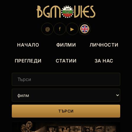
1987
1984
1977
1975
1975
1974
1969
@
f
▶
НАЧАЛО
ФИЛМИ
ЛИЧНОСТИ
ПРЕГЛЕДИ
СТАТИИ
ЗА НАС
ТЪРСИ