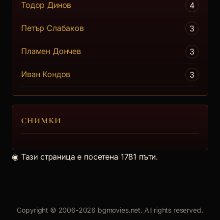
Тодор Динов
4
Краят на ХIХ в. В малък град от
западнит... [още]
Петър Слабаков
3
Пламен Дончев
3
Иван Кондов
3
СНИМКИ
◉
Тази страница е посетена 1781 пъти.
Copyright © 2006-2026 bgmovies.net. All rights reserved.