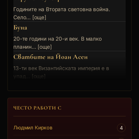
Годините на Втората световна война.
Село... [още]
Буна
20-те години на 20-и век. В малко
планин... [още]
Сватбите на Йоан Асен
13-ти век Византийската империя е в
упад... [още]
Целгуба
Дневна светлина
Ръководството на голям химически
ЧЕСТО РАБОТИ С
комбина... [още]
Жената на директора
Людмил Кирков
4
Иконостасът