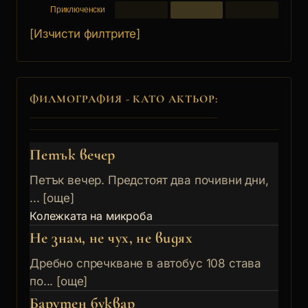
Приключенски
[Изчисти филтрите]
ФИЛМОГРАФИЯ - КАТО АКТЬОР:
Петък вечер
Петък вечер. Предстоят два почивни дни,
... [още]
Колежката на микроба
Не знам, не чух, не видях
Дребно спречкване в автобус 108 става
по... [още]
Барутен буквар