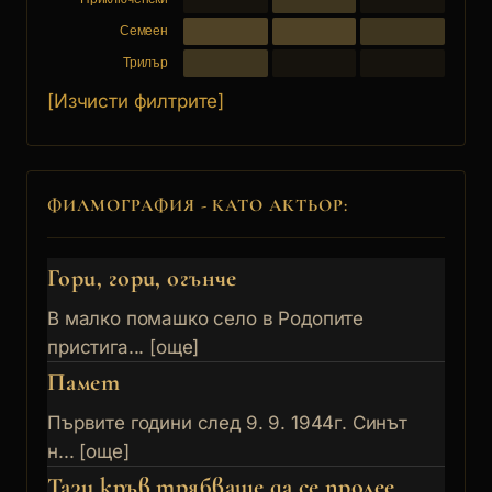
Семеен
Трилър
[Изчисти филтрите]
ФИЛМОГРАФИЯ - КАТО АКТЬОР:
Гори, гори, огънче
В малко помашко село в Родопите
пристига... [още]
Памет
Първите години след 9. 9. 1944г. Синът
н... [още]
Тази кръв трябваше да се пролее