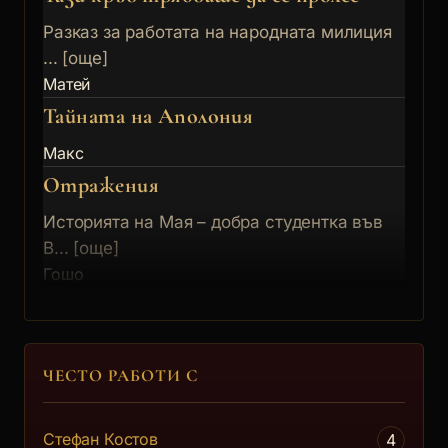
Разказ за работата на народната милиция
... [още]
Матей
Тайната на Аполония
Макс
Отражения
Историята на Мая – добра студентка във
В... [още]
Гошо
Под едно небе
Разказ за българските дървосекачи в
Коми... [още]
ЧЕСТО РАБОТИ С
Непълнолетие
Историята на Краси и неговия път към
Стефан Костов
4