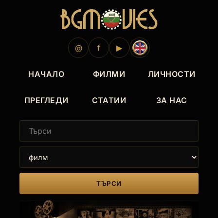
1994
1985
1985
1984
1982
1982
1981
1980
1980
1979
1978
1976
1973
1973
1972
@
f
▶
НАЧАЛО
ФИЛМИ
ЛИЧНОСТИ
ПРЕГЛЕДИ
СТАТИИ
ЗА НАС
ТЪРСИ