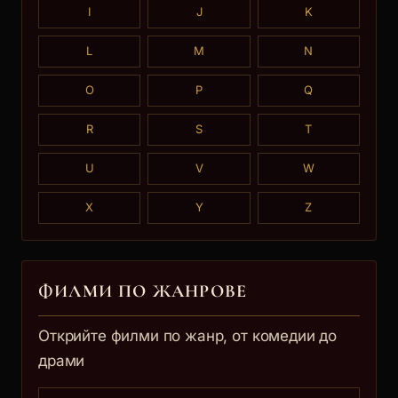
I
J
K
L
M
N
O
P
Q
R
S
T
U
V
W
X
Y
Z
ФИЛМИ ПО ЖАНРОВЕ
Открийте филми по жанр, от комедии до
драми