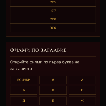
1915
1917
1918
1919
ФИЛМИ ПО ЗАГЛАВИE
Открийте филми по първа буква на
заглавието
ВСИЧКИ
#
А
Б
В
Г
Д
Е
Ж