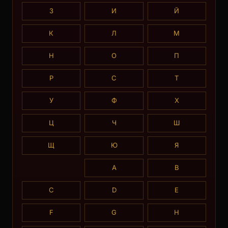
З
И
Й
К
Л
М
Н
О
П
Р
С
Т
У
Ф
Х
Ц
Ч
Ш
Щ
Ю
Я
A
B
C
D
E
F
G
H