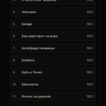
4.
Алегория
1982
5.
Балада
1982
6.
Баш майсторът на море
1982
7.
Белобради палавници
1982
8.
Бомбата
1982
9.
Бубо и Лечко
1982
10.
Бяла магия
1982
11.
Всичко за щъркела
1982