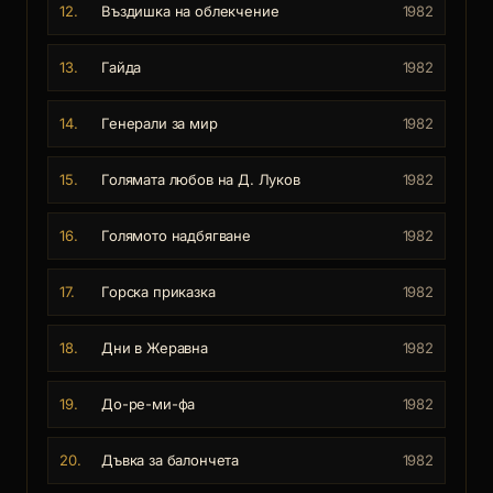
12.
Въздишка на облекчение
1982
13.
Гайда
1982
14.
Генерали за мир
1982
15.
Голямата любов на Д. Луков
1982
16.
Голямото надбягване
1982
17.
Горска приказка
1982
18.
Дни в Жеравна
1982
19.
До-ре-ми-фа
1982
20.
Дъвка за балончета
1982