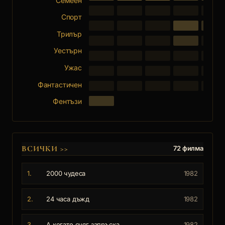
Семеен
Спорт
Трилър
Уестърн
Ужас
Фантастичен
Фентъзи
ВСИЧКИ
>>
72 филма
1.
2000 чудеса
1982
2.
24 часа дъжд
1982
3.
А когато сняг запръска
1982