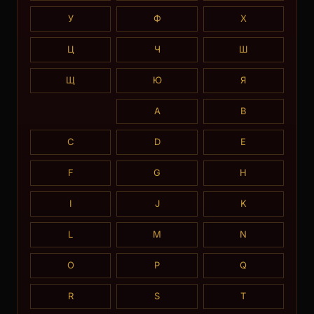
У
Ф
Х
Ц
Ч
Ш
Щ
Ю
Я
A
B
C
D
E
F
G
H
I
J
K
L
M
N
O
P
Q
R
S
T