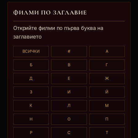
ФИЛМИ ПО ЗАГЛАВИE
Открийте филми по първа буква на
заглавието
ВСИЧКИ
#
А
Б
В
Г
Д
Е
Ж
З
И
Й
К
Л
М
Н
О
П
Р
С
Т