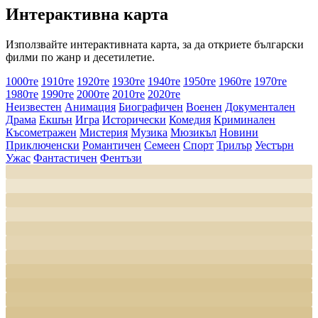
Интерактивна карта
Използвайте интерактивната карта, за да откриете български
филми по жанр и десетилетие.
1000те
1910те
1920те
1930те
1940те
1950те
1960те
1970те
1980те
1990те
2000те
2010те
2020те
Неизвестен
Анимация
Биографичен
Военен
Документален
Драма
Екшън
Игра
Исторически
Комедия
Криминален
Късометражен
Мистерия
Музика
Мюзикъл
Новини
Приключенски
Романтичен
Семеен
Спорт
Трилър
Уестърн
Ужас
Фантастичен
Фентъзи