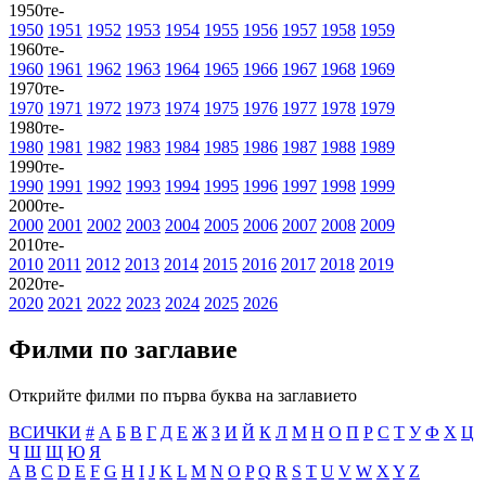
1950те-
1950
1951
1952
1953
1954
1955
1956
1957
1958
1959
1960те-
1960
1961
1962
1963
1964
1965
1966
1967
1968
1969
1970те-
1970
1971
1972
1973
1974
1975
1976
1977
1978
1979
1980те-
1980
1981
1982
1983
1984
1985
1986
1987
1988
1989
1990те-
1990
1991
1992
1993
1994
1995
1996
1997
1998
1999
2000те-
2000
2001
2002
2003
2004
2005
2006
2007
2008
2009
2010те-
2010
2011
2012
2013
2014
2015
2016
2017
2018
2019
2020те-
2020
2021
2022
2023
2024
2025
2026
Филми по заглавиe
Открийте филми по първа буква на заглавието
ВСИЧКИ
#
А
Б
В
Г
Д
Е
Ж
З
И
Й
К
Л
М
Н
О
П
Р
С
Т
У
Ф
Х
Ц
Ч
Ш
Щ
Ю
Я
A
B
C
D
E
F
G
H
I
J
K
L
M
N
O
P
Q
R
S
T
U
V
W
X
Y
Z