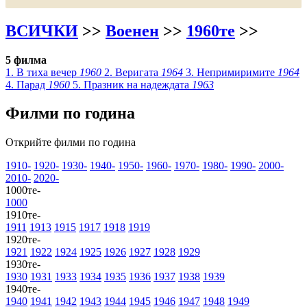
ВСИЧКИ
>>
Военен
>>
1960те
>>
5 филма
1.
В тиха вечер
1960
2.
Веригата
1964
3.
Непримиримите
1964
4.
Парад
1960
5.
Празник на надеждата
1963
Филми по година
Открийте филми по година
1910-
1920-
1930-
1940-
1950-
1960-
1970-
1980-
1990-
2000-
2010-
2020-
1000те-
1000
1910те-
1911
1913
1915
1917
1918
1919
1920те-
1921
1922
1924
1925
1926
1927
1928
1929
1930те-
1930
1931
1933
1934
1935
1936
1937
1938
1939
1940те-
1940
1941
1942
1943
1944
1945
1946
1947
1948
1949