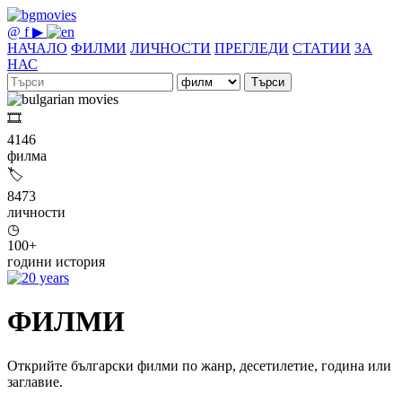
@
f
▶
НАЧАЛО
ФИЛМИ
ЛИЧНОСТИ
ПРЕГЛЕДИ
СТАТИИ
ЗА
НАС
Търси
🎞
4146
филма
🏷
8473
личности
◷
100+
години история
ФИЛМИ
Открийте български филми по жанр, десетилетие, година или
заглавие.