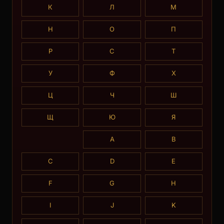
К
Л
М
Н
О
П
Р
С
Т
У
Ф
Х
Ц
Ч
Ш
Щ
Ю
Я
A
B
C
D
E
F
G
H
I
J
K