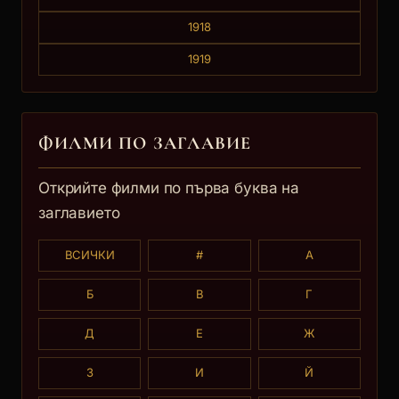
1918
1919
ФИЛМИ ПО ЗАГЛАВИE
Открийте филми по първа буква на
заглавието
ВСИЧКИ
#
А
Б
В
Г
Д
Е
Ж
З
И
Й