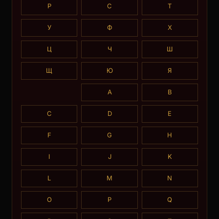
Р
С
Т
У
Ф
Х
Ц
Ч
Ш
Щ
Ю
Я
A
B
C
D
E
F
G
H
I
J
K
L
M
N
O
P
Q