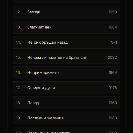
12.
Звезди
1959
13.
Златният век
1984
14.
Не се обръщай назад
1971
15.
Не съм ли пазител на брата си?
2022
16.
Непримиримите
1964
17.
Осъдени души
1975
18.
Парад
1960
19.
Последни желания
1983
20.
Празник на надеждата
1963