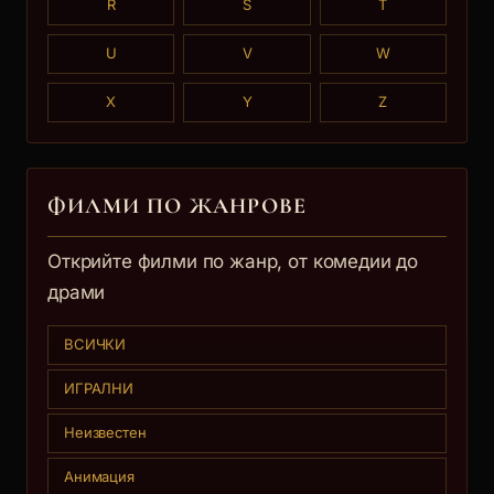
R
S
T
U
V
W
X
Y
Z
ФИЛМИ ПО ЖАНРОВЕ
Открийте филми по жанр, от комедии до
драми
ВСИЧКИ
ИГРАЛНИ
Неизвестен
Анимация