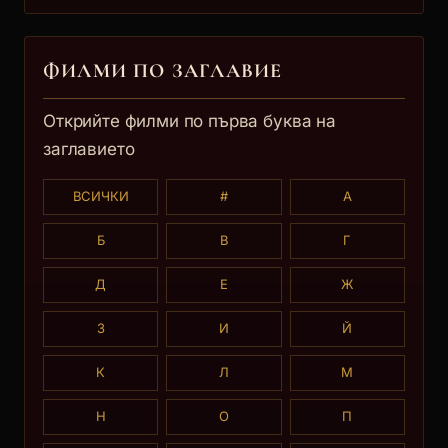
ФИЛМИ ПО ЗАГЛАВИE
Открийте филми по първа буква на
заглавието
ВСИЧКИ
#
А
Б
В
Г
Д
Е
Ж
З
И
Й
К
Л
М
Н
О
П