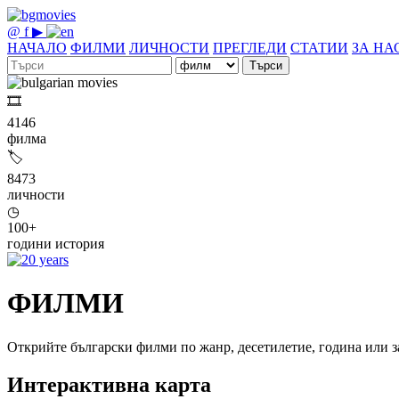
@
f
▶
НАЧАЛО
ФИЛМИ
ЛИЧНОСТИ
ПРЕГЛЕДИ
СТАТИИ
ЗА НА
Търси
🎞
4146
филма
🏷
8473
личности
◷
100+
години история
ФИЛМИ
Открийте български филми по жанр, десетилетие, година или з
Интерактивна карта