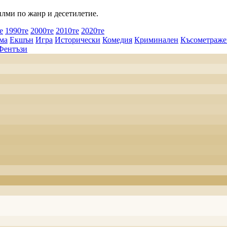
илми по жанр и десетилетие.
е
1990те
2000те
2010те
2020те
ма
Екшън
Игра
Исторически
Комедия
Криминален
Късометраже
Фентъзи