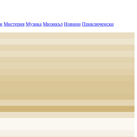
н
Мистерия
Музика
Мюзикъл
Новини
Приключенски