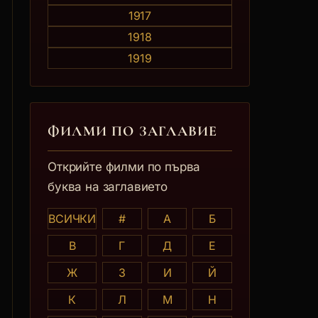
1917
1918
1919
ФИЛМИ ПО ЗАГЛАВИE
Открийте филми по първа
буква на заглавието
ВСИЧКИ
#
А
Б
В
Г
Д
Е
Ж
З
И
Й
К
Л
М
Н