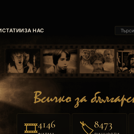
И
СТАТИИ
ЗА НАС
4146
8473
🎞
🏷