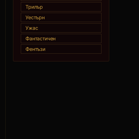
Трилър
Уестърн
Ужас
Фантастичен
Фентъзи