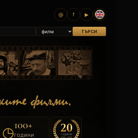
@
f
▶
ТЪРСИ
100+
◷
ГОДИНИ