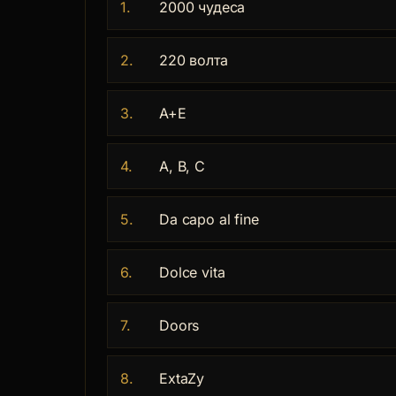
1.
2000 чудеса
2.
220 волта
3.
A+E
4.
A, B, C
5.
Da capo al fine
6.
Dolce vita
7.
Doors
8.
ExtaZy