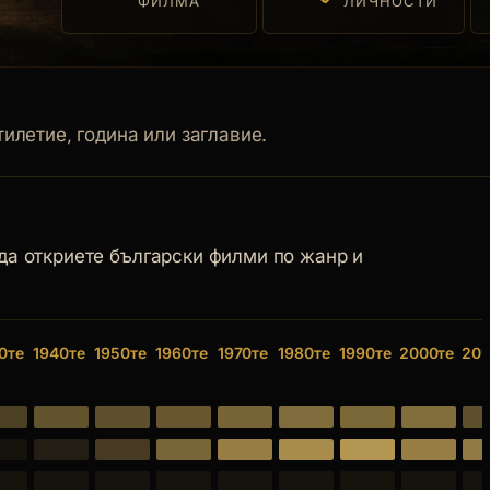
ФИЛМА
ЛИЧНОСТИ
илетие, година или заглавие.
 да откриете български филми по жанр и
0те
1940те
1950те
1960те
1970те
1980те
1990те
2000те
201