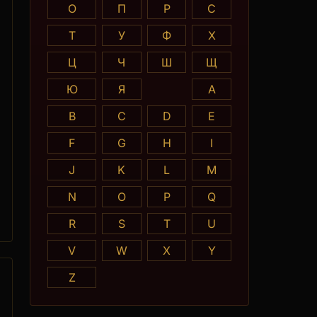
О
П
Р
С
Т
У
Ф
Х
Ц
Ч
Ш
Щ
Ю
Я
A
B
C
D
E
F
G
H
I
J
K
L
M
N
O
P
Q
R
S
T
U
V
W
X
Y
Z