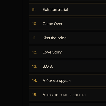
9.
Extraterrestrial
10.
Game Over
11.
Kiss the bride
12.
Love Story
13.
S.O.S.
14.
А бяхме круши
15.
А когато сняг запръска