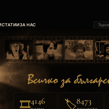
И
СТАТИИ
ЗА НАС
4146
8473
🎞
🏷