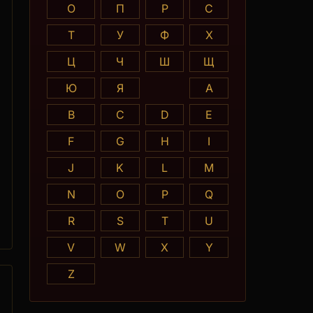
О
П
Р
С
Т
У
Ф
Х
Ц
Ч
Ш
Щ
Ю
Я
A
B
C
D
E
F
G
H
I
J
K
L
M
N
O
P
Q
R
S
T
U
V
W
X
Y
Z