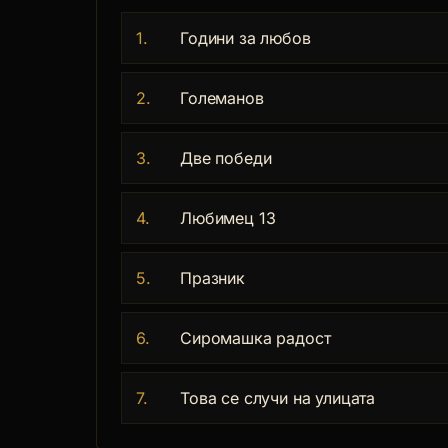
1.
Години за любов
2.
Големанов
3.
Две победи
4.
Любимец 13
5.
Празник
6.
Сиромашка радост
7.
Това се случи на улицата