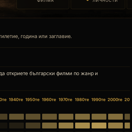
ФИЛМА
ЛИЧНОСТИ
илетие, година или заглавие.
 да откриете български филми по жанр и
0те
1940те
1950те
1960те
1970те
1980те
1990те
2000те
201