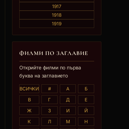
1917
1918
1919
ФИЛМИ ПО ЗАГЛАВИE
Открийте филми по първа
буква на заглавието
ВСИЧКИ
#
А
Б
В
Г
Д
Е
Ж
З
И
Й
К
Л
М
Н