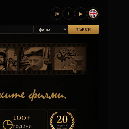
@
f
▶
ТЪРСИ
100+
◷
ГОДИНИ