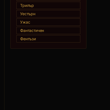
Трилър
Уестърн
Ужас
Фантастичен
Фентъзи