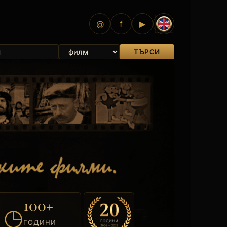
@
f
▶
ТЪРСИ
100+
◷
ГОДИНИ