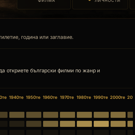
ФИЛМА
ЛИЧНОСТИ
илетие, година или заглавие.
 да откриете български филми по жанр и
0те
1940те
1950те
1960те
1970те
1980те
1990те
2000те
201