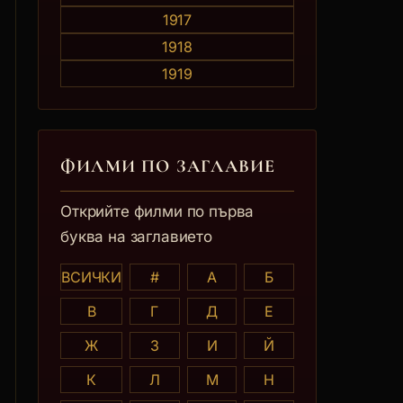
1917
1918
1919
ФИЛМИ ПО ЗАГЛАВИE
Открийте филми по първа
буква на заглавието
ВСИЧКИ
#
А
Б
В
Г
Д
Е
Ж
З
И
Й
К
Л
М
Н