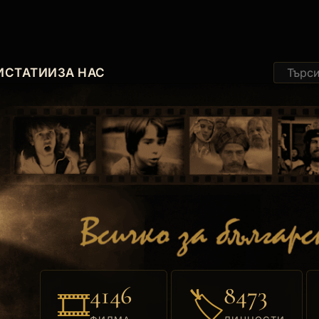
И
СТАТИИ
ЗА НАС
4146
8473
🎞
🏷