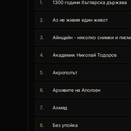
1.
1300 години бъгларска държава
2.
Аз не живея един живот
3.
Айнщайн - няколко снимки и писм
4.
Академик Николай Тодоров
5.
Акрополът
6.
Архивите на Аползен
7.
Ахмед
8.
Без упойка