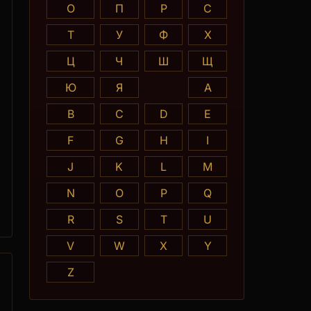
О
П
Р
С
Т
У
Ф
Х
Ц
Ч
Ш
Щ
Ю
Я
A
B
C
D
E
F
G
H
I
J
K
L
M
N
O
P
Q
R
S
T
U
V
W
X
Y
Z